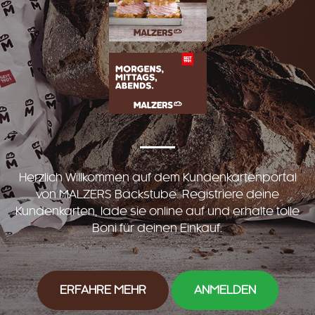
Herzlich Willkommen auf dem Kundenkartenportal
von MALZERS Backstube. Registriere deine
Kundenkarten, lade sie online auf und erhalte tolle
Boni für deinen Einkauf.
ERFAHRE MEHR
ANMELDEN